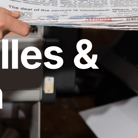
lles &
a