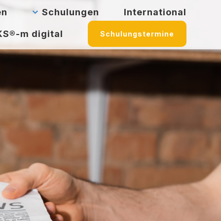
en
Schulungen
International
S®-m digital
Schulungstermine