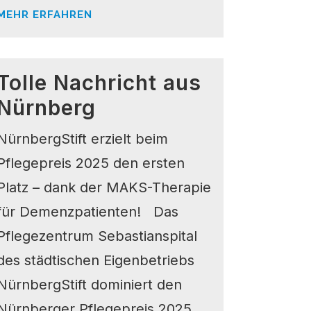
MEHR ERFAHREN
Tolle Nachricht aus
Nürnberg
NürnbergStift erzielt beim
Pflegepreis 2025 den ersten
Platz – dank der MAKS-Therapie
für Demenzpatienten! Das
Pflegezentrum Sebastianspital
des städtischen Eigenbetriebs
NürnbergStift dominiert den
Nürnberger Pflegepreis 2025