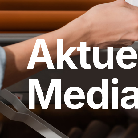
Aktue
Medi